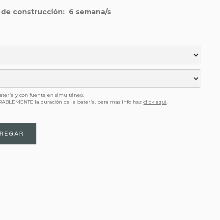
 de construcción:
6
semana/s
atería y con fuente en simultáneo.
ABLEMENTE la duración de la batería, para mas info haz
click aqui
.